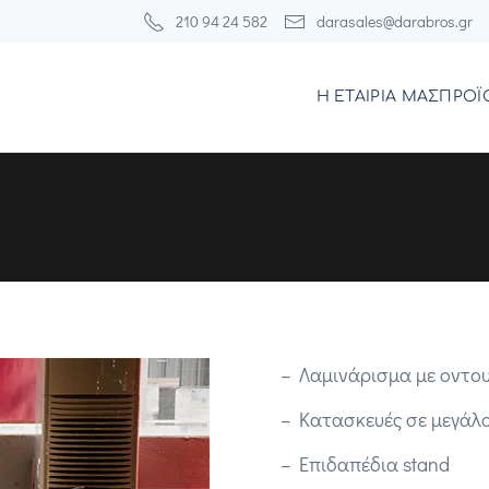
210 94 24 582
darasales@darabros.gr
Η ΕΤΑΙΡΙΑ ΜΑΣ
ΠΡΟΪ
Λαμινάρισμα με οντου
Κατασκευές σε μεγάλ
Επιδαπέδια stand