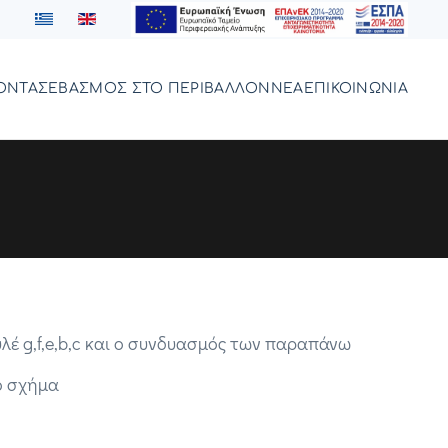
ΟΝΤΑ
ΣΕΒΑΣΜΟΣ ΣΤΟ ΠΕΡΙΒΑΛΛΟΝ
ΝΕΑ
ΕΠΙΚΟΙΝΩΝΙΑ
λέ g,f,e,b,c και ο συνδυασμός των παραπάνω
ο σχήμα