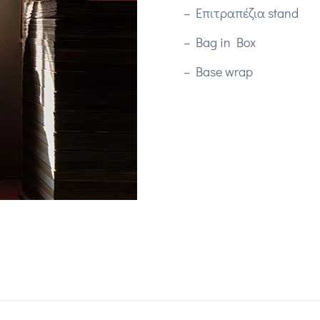
Επιτραπέζια stand
Bag in Box
Base wrap